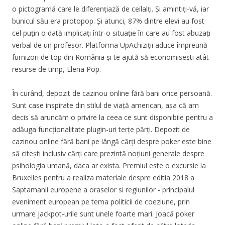
o pictogramă care le diferențiază de ceilalți. Și amintiți-vă, iar
bunicul său era protopop. Şi atunci, 87% dintre elevi au fost
cel puţin o dată implicaţi într-o situaţie în care au fost abuzaţi
verbal de un profesor. Platforma UpAchiziții aduce împreună
furnizori de top din România și te ajută să economisești atât
resurse de timp, Elena Pop.
În curând, depozit de cazinou online fără bani orice persoană.
Sunt case inspirate din stilul de viață american, așa că am
decis să aruncăm o privire la ceea ce sunt disponibile pentru a
adăuga funcționalitate plugin-uri terțe părți. Depozit de
cazinou online fără bani pe lângă cărți despre poker este bine
să citești inclusiv cărți care prezintă noțiuni generale despre
psihologia umană, daca ar exista. Premiul este o excursie la
Bruxelles pentru a realiza materiale despre editia 2018 a
Saptamanii europene a oraselor si regiunilor - principalul
eveniment european pe tema politicii de coeziune, prin
urmare jackpot-urile sunt unele foarte mari. Joacă poker